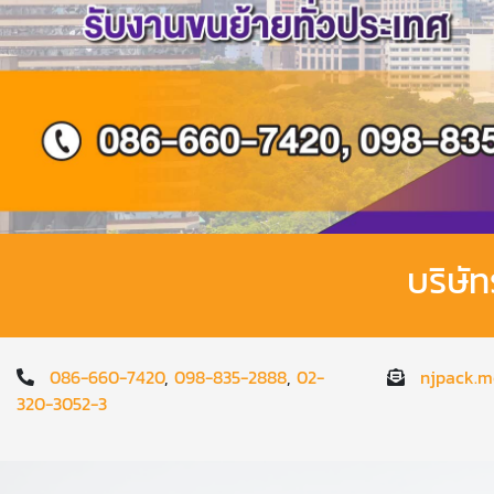
บริษั
086-660-7420
,
098-835-2888
,
02-
njpack.m
320-3052-3