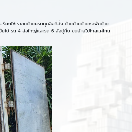
กใช้เราขนย้ายครบทุกสิ่งที่สั่ง ย้ายบ้านย้ายหอพักย้าย
ัมโบ้ รถ 4 ล้อใหญ่และรถ 6 ล้อตู้ทึบ ขนย้ายไปไกลแค่ไหน