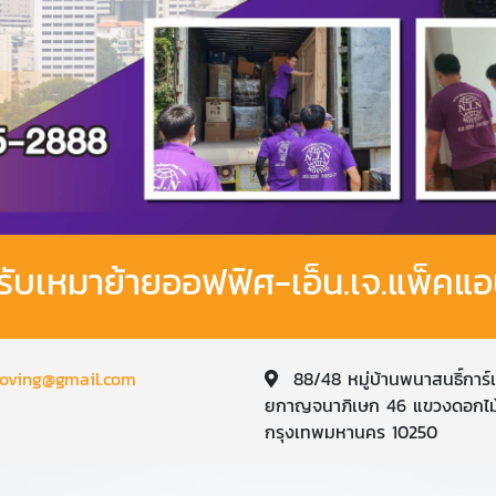
ทรับเหมาย้ายออฟฟิศ-เอ็น.เจ.แพ็คแอ
oving@gmail.com
88/48 หมู่บ้านพนาสนธิ์การ์
ยกาญจนาภิเษก 46 แขวงดอกไม้
กรุงเทพมหานคร 10250