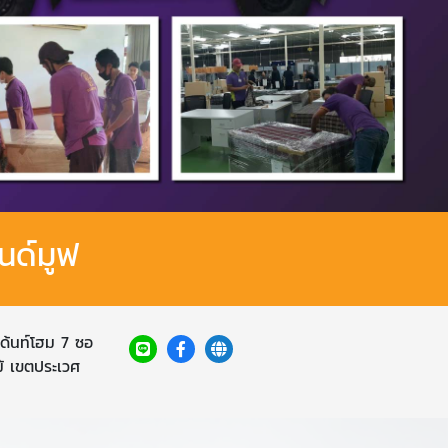
นด์มูฟ
เด้นท์โฮม 7 ซอ
 เขตประเวศ