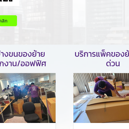
คลิก
จ้างขนของย้าย
บริการแพ็คของย
ักงาน/ออฟฟิศ
ด่วน