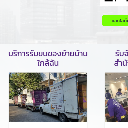
แอดไลน์
บริการรับขนของย้ายบ้าน
รับ
ใกล้ฉัน
สำน