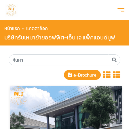
หน้าแรก
»
แคตตาล็อก
บริษัทรับเหมาย้ายออฟฟิศ-เอ็น.เจ.แพ็คแอนด์มูฟ
e-Brochure