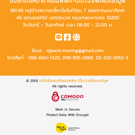
บริษัทรับเหมาย้ายออฟฟิศ-เอ็น.เจ.แพ็คแอนด์มูฟ
88/48 หมู่บ้านพนาสนธิ์การ์เด้นท์โฮม 7 ซอยกาญจนาภิเษก
46 แขวงดอกไม้ เขตประเวศ กรุงเทพมหานคร 10250
วันจันทร์ - วันอาทิตย์ เวลา 06:00 - 22:00 น.
อีเมล :
njpack.moving@gmail.com
โทรศัพท์ :
086-660-7420
,
098-835-2888
,
02-320-3052-3
© 2569
บริษัทรับเหมาย้ายออฟฟิศ-เอ็น.เจ.แพ็คแอนด์มูฟ
All rights reserved.
Work is Secure
Protect Data With Encrypt