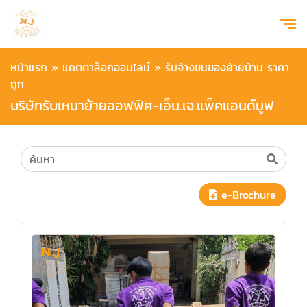
หน้าแรก
»
แคตตาล็อกออนไลน์
»
รับจ้างขนของย้ายบ้าน ราคา
ถูก
บริษัทรับเหมาย้ายออฟฟิศ-เอ็น.เจ.แพ็คแอนด์มูฟ
e-Brochure